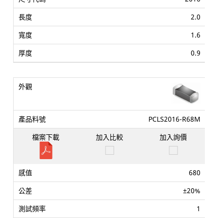
2.0
1.6
0.9
PCLS2016-R68M
680
±20%
1