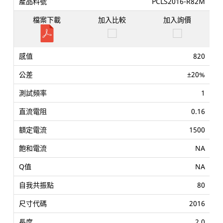
PCLS2016-R82M
820
±20%
1
0.16
1500
NA
NA
80
2016
2.0