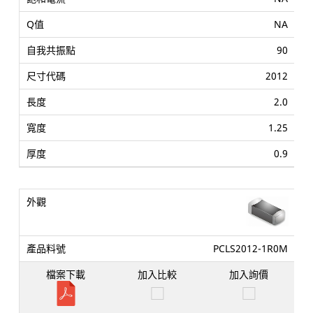
NA
90
2012
2.0
1.25
0.9
PCLS2012-1R0M