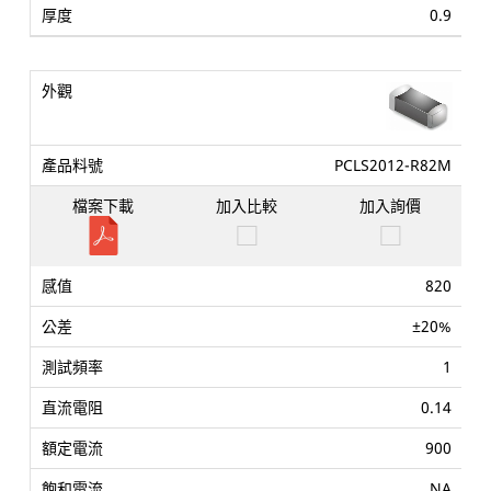
0.9
PCLS2012-R82M
820
±20%
1
0.14
900
NA