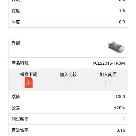
1.6
0.9
PCLS2016-1R0M
1000
±20%
1
0.16