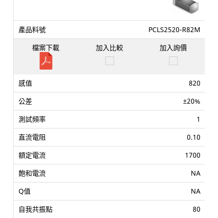
PCLS2520-R82M
820
±20%
1
0.10
1700
NA
NA
80