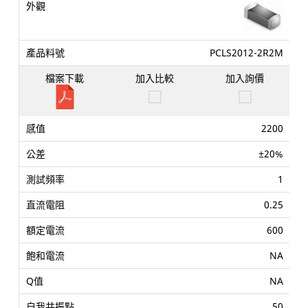
PCLS2012-2R2M
2200
±20%
1
0.25
600
NA
NA
50