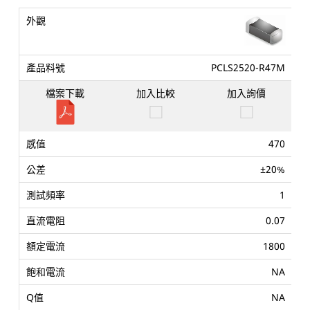
PCLS2520-R47M
470
±20%
1
0.07
1800
NA
NA