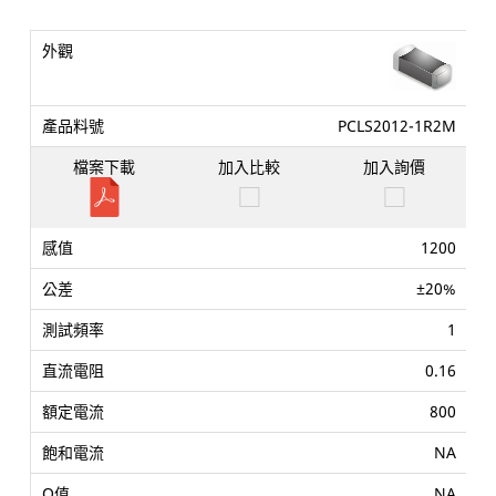
PCLS2012-1R2M
1200
±20%
1
0.16
800
NA
NA