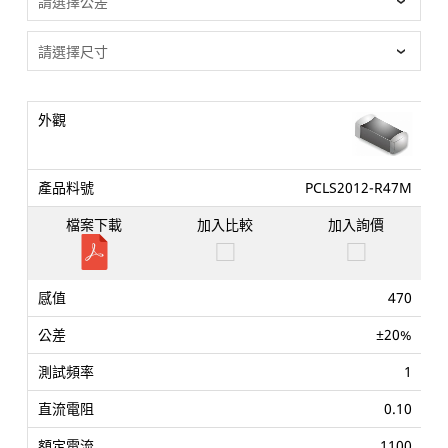
PCLS2012-R47M
470
±20%
1
0.10
1100