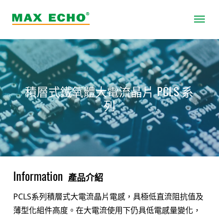
積層式鐵氧體大電流晶片 PCLS 系
列
Information
產品介紹
PCLS系列積層式大電流晶片電感，具極低直流阻抗值及
薄型化組件高度。在大電流使用下仍具低電感量變化，